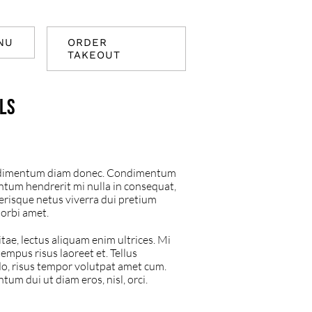
NU
ORDER
TAKEOUT
lls
ndimentum diam donec. Condimentum
ntum hendrerit mi nulla in consequat,
erisque netus viverra dui pretium
orbi amet.
tae, lectus aliquam enim ultrices. Mi
empus risus laoreet et. Tellus
o, risus tempor volutpat amet cum.
um dui ut diam eros, nisl, orci.