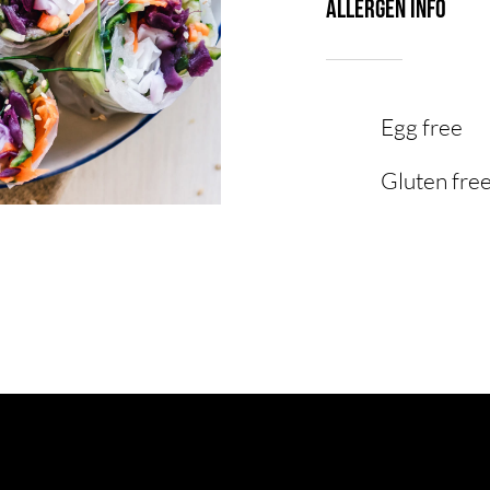
Allergen Info
Egg free
Gluten fre