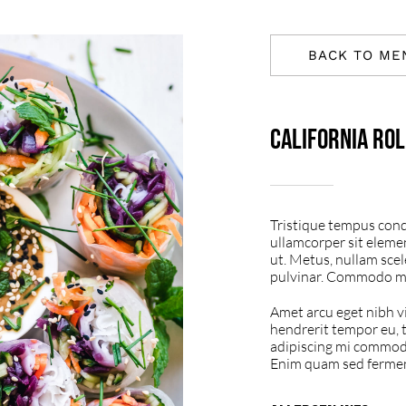
MEADI MIX PLATE
BACK TO ME
California Ro
Tristique tempus co
ullamcorper sit eleme
ut. Metus, nullam scel
pulvinar. Commodo m
Amet arcu eget nibh vi
hendrerit tempor eu, t
adipiscing mi commod
Enim quam sed ferment