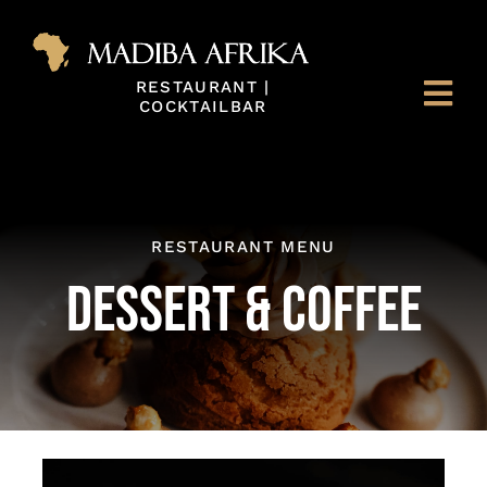
Zum
Inhalt
springen
RESTAURANT |
Togg
COCKTAILBAR
Navi
HOME
MADIBA
RESTAURANT MENU
DESSERT & COFFEE
MENÜ
BAR
RESERVATION